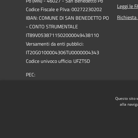
Po (MN) - 46027 - San Benedetto Po
Leggi le 
Codice Fiscale e P.Iva: 00272230202
Richiesta
IBAN: COMUNE DI SAN BENEDETTO PO
- CONTO STRUMENTALE
IT89V0538711502000049438110
Versamenti da enti pubblici:
IT20G0100004306TU0000004343
Codice univoco ufficio: UFZT5D
PEC:
protocollo.sanbenedetto@legalmailpa.it
Centralino Unico: +39 0376.623011
Questo sito 
alla navig
RSS
Accessibilità
Privacy
Cookie
Mappa de