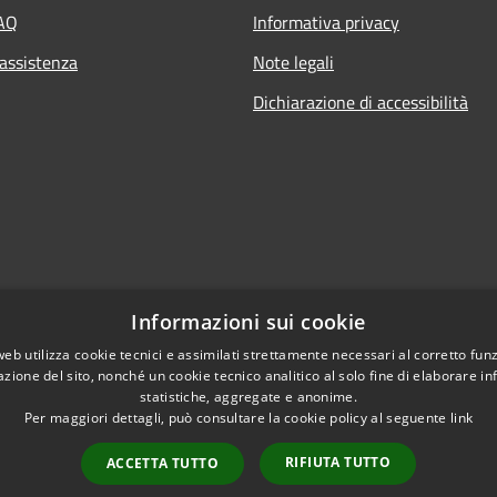
FAQ
Informativa privacy
 assistenza
Note legali
Dichiarazione di accessibilità
Informazioni sui cookie
web utilizza cookie tecnici e assimilati strettamente necessari al corretto fu
azione del sito, nonché un cookie tecnico analitico al solo fine di elaborare i
statistiche, aggregate e anonime.
Per maggiori dettagli, può consultare la cookie policy al seguente
link
Copyright © 2021 • Citt
l sito
RIFIUTA TUTTO
ACCETTA TUTTO