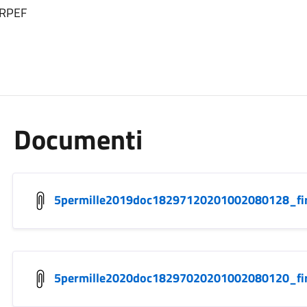
'IRPEF
Documenti
5permille2019doc18297120201002080128_fi
5permille2020doc18297020201002080120_fi