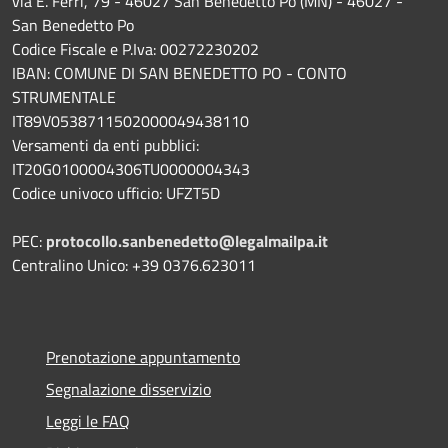
via E. Ferri, 79 - 46027 San Benedetto Po (MN) - 46027 -
San Benedetto Po
Codice Fiscale e P.Iva: 00272230202
IBAN: COMUNE DI SAN BENEDETTO PO - CONTO
STRUMENTALE
IT89V0538711502000049438110
Versamenti da enti pubblici:
IT20G0100004306TU0000004343
Codice univoco ufficio: UFZT5D
PEC:
protocollo.sanbenedetto@legalmailpa.it
Centralino Unico: +39 0376.623011
Prenotazione appuntamento
Segnalazione disservizio
Leggi le FAQ