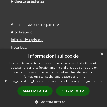
Richiesta assistenza
Amministrazione trasparente
Albo Pretorio
Informativa privacy
Note legali
×
Dichiarazione di accessibilità
Informazioni sui cookie
Questo sito web utilizza cookie tecnici e assimilati strettamente
necessari al corretto funzionamento e alla navigazione del sito,
nonché un cookie tecnico analitico al solo fine di elaborare
informazioni statistiche, aggregate e anonime.
RSS
Copyright © 2021 • Città
Per maggiori dettagli, può consultare la cookie policy al seguente
link
Accessibilità
di San Benedetto Po •
Privacy
Powered by
Municipium
•
RIFIUTA TUTTO
ACCETTA TUTTO
Cookie
Accesso redazione
Mappa del sito
MOSTRA DETTAGLI