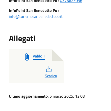
InfoPoint San Benedetto Po
:
0376623036
InfoPoint San Benedetto Po
:
info@turismosanbenedettopo.it
Allegati
Pablo T
PDF
Scarica
Ultimo aggiornamento
: 5 marzo 2025, 12:08