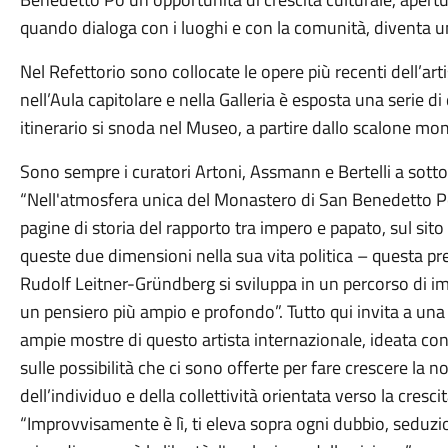
quando dialoga con i luoghi e con la comunità, diventa u
Nel Refettorio sono collocate le opere più recenti dell’art
nell’Aula capitolare e nella Galleria è esposta una serie d
itinerario si snoda nel Museo, a partire dallo scalone m
Sono sempre i curatori Artoni, Assmann e Bertelli a sott
“Nell'atmosfera unica del Monastero di San Benedetto Po 
pagine di storia del rapporto tra impero e papato, sul sit
queste due dimensioni nella sua vita politica – questa pr
Rudolf Leitner-Gründberg si sviluppa in un percorso di imp
un pensiero più ampio e profondo”. Tutto qui invita a una 
ampie mostre di questo artista internazionale, ideata con 
sulle possibilità che ci sono offerte per fare crescere la no
dell’individuo e della collettività orientata verso la cresci
“Improvvisamente è lì, ti eleva sopra ogni dubbio, seduzi