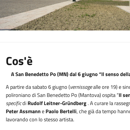
Cos'è
A San Benedetto Po (MN) dal 6 giugno “Il senso del
A partire da sabato 6 giugno (
vernissage
alle ore 19) e s
polironiano di San Benedetto Po (Mantova) ospita “
Il se
specific
di
Rudolf Leitner-Gründberg
. A curare la rasseg
Peter Assmann
e
Paolo Bertelli
, che già da tempo hann
lavorando con lo stesso artista.