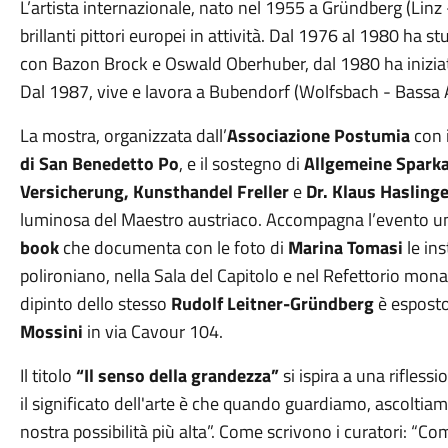
L’artista internazionale, nato nel 1955 a Gründberg (Linz -
brillanti pittori europei in attività. Dal 1976 al 1980 ha st
con Bazon Brock e Oswald Oberhuber, dal 1980 ha iniziato 
Dal 1987, vive e lavora a Bubendorf (Wolfsbach - Bassa A
La mostra, organizzata dall’
Associazione Postumia
con i
di San Benedetto Po
, e il sostegno di
Allgemeine Sparka
Versicherung, Kunsthandel Freller
e
Dr. Klaus Hasling
luminosa del Maestro austriaco. Accompagna l’evento un
book
che documenta con le foto di
Marina Tomasi
le in
polironiano, nella Sala del Capitolo e nel Refettorio mon
dipinto dello stesso
Rudolf Leitner-Gründberg
è esposto
Mossini
in via Cavour 104.
Il titolo
“Il senso della grandezza”
si ispira a una riflessi
il significato dell'arte è che quando guardiamo, ascoltiam
nostra possibilità più alta”. Come scrivono i curatori: “Co