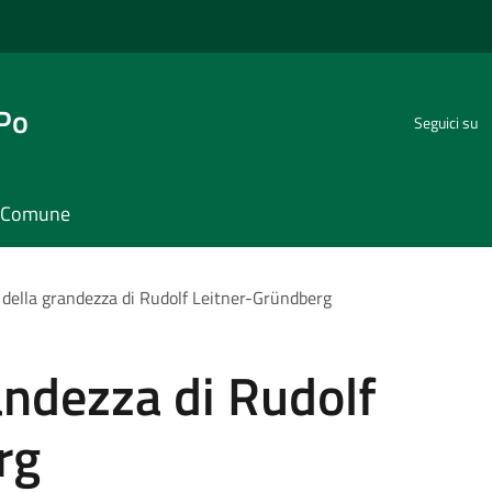
 Po
Seguici su
il Comune
o della grandezza di Rudolf Leitner-Gründberg
randezza di Rudolf
rg