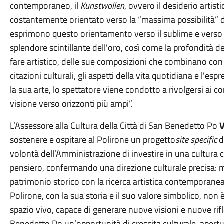
contemporaneo, il
Kunstwollen
, ovvero il desiderio artis
costantemente orientato verso la “massima possibilità” del
esprimono questo orientamento verso il sublime e verso q
splendore scintillante dell'oro, così come la profondità de
fare artistico, delle sue composizioni che combinano con 
citazioni culturali, gli aspetti della vita quotidiana e l'e
la sua arte, lo spettatore viene condotto a rivolgersi ai co
visione verso orizzonti più ampi”.
L’Assessore alla Cultura della Città di San Benedetto Po
sostenere e ospitare al Polirone un progetto
site specific
d
volontà dell’Amministrazione di investire in una cultura
pensiero, confermando una direzione culturale precisa: me
patrimonio storico con la ricerca artistica contemporanea 
Polirone, con la sua storia e il suo valore simbolico, no
spazio vivo, capace di generare nuove visioni e nuove ri
Benedetto Po un’opportunità di crescita culturale, apert