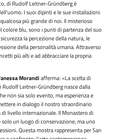
tico, di Rudolf Leitner-Gründberg è
l'uomo. I suoi dipinti e le sue installazioni
ualcosa più grande di noi. Il misterioso
l colore blu, sono i punti di partenza del suo
sicurezza la percezione della natura, le
spressione della personalità umana. Attraverso
ncetti più alti e ad abbracciare la propria
Vanessa Morandi
afferma: «La scelta di
i Rudolf Leitner-Gründberg nasce dalla
 che non sia solo evento, ma esperienza e
ttere in dialogo il nostro straordinario
di livello internazionale. Il Monastero di
n è solo un luogo di conservazione, ma uno
flessioni. Questa mostra rappresenta per San
ura e confronto: l’arte contemporanea,