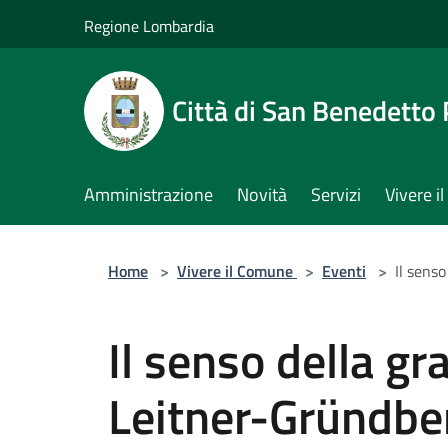
Salta al contenuto principale
Regione Lombardia
Città di San Benedetto
Amministrazione
Novità
Servizi
Vivere 
Home
>
Vivere il Comune
>
Eventi
>
Il sens
Il senso della g
Leitner-Gründbe