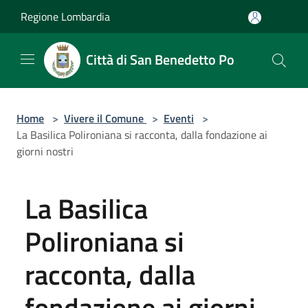
Salta al contenuto principale
Regione Lombardia
Città di San Benedetto Po
Home
>
Vivere il Comune
>
Eventi
>
La Basilica Polironiana si racconta, dalla fondazione ai
giorni nostri
La Basilica
Polironiana si
racconta, dalla
fondazione ai giorni