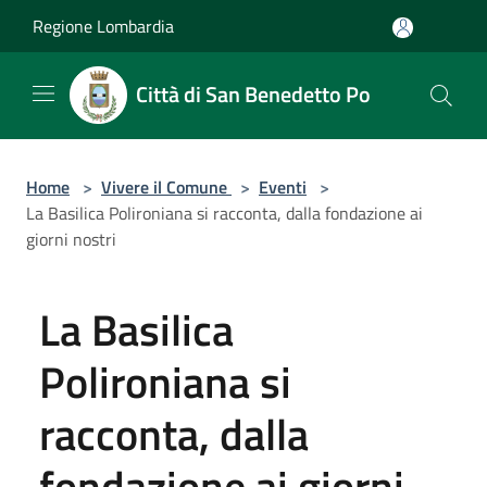
Salta al contenuto principale
Regione Lombardia
Città di San Benedetto Po
Home
>
Vivere il Comune
>
Eventi
>
La Basilica Polironiana si racconta, dalla fondazione ai
giorni nostri
La Basilica
Polironiana si
racconta, dalla
fondazione ai giorni