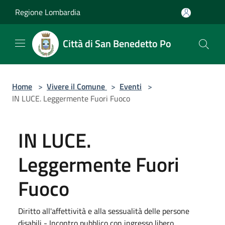
Salta al contenuto principale
Regione Lombardia
Città di San Benedetto Po
Home
>
Vivere il Comune
>
Eventi
>
IN LUCE. Leggermente Fuori Fuoco
IN LUCE.
Leggermente Fuori
Fuoco
Diritto all'affettività e alla sessualità delle persone
disabili - Incontro pubblico con ingresso libero