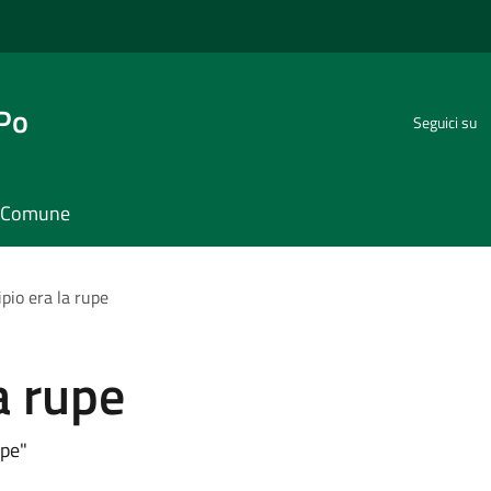
 Po
Seguici su
il Comune
ipio era la rupe
la rupe
upe"