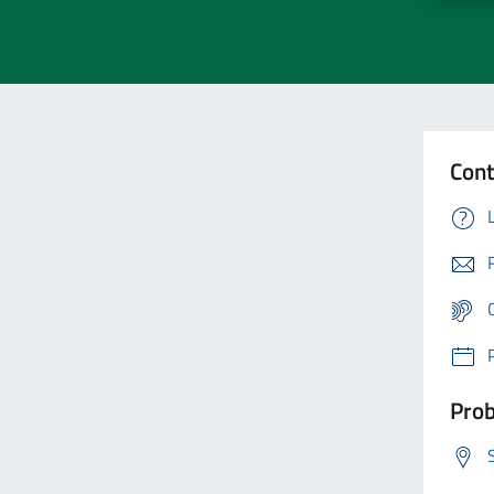
Cont
Prob