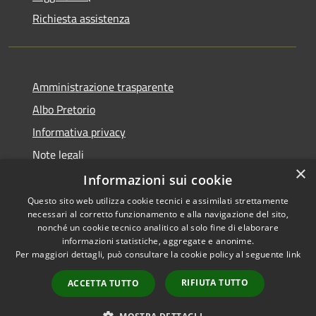
Richiesta assistenza
Amministrazione trasparente
Albo Pretorio
Informativa privacy
Note legali
×
Dichiarazione di accessibilità
Informazioni sui cookie
Questo sito web utilizza cookie tecnici e assimilati strettamente
necessari al corretto funzionamento e alla navigazione del sito,
nonché un cookie tecnico analitico al solo fine di elaborare
informazioni statistiche, aggregate e anonime.
RSS
Copyright © 2021 • Città
Per maggiori dettagli, può consultare la cookie policy al seguente
link
Accessibilità
di San Benedetto Po •
Privacy
Powered by
Municipium
•
RIFIUTA TUTTO
ACCETTA TUTTO
Cookie
Accesso redazione
Mappa del sito