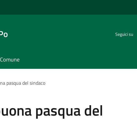
 Po
Seguici su
il Comune
ona pasqua del sindaco
buona pasqua del