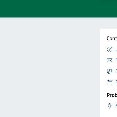
Cont
Prob