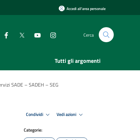
Accedi all'area personale
Cerca
Tutti gli argomenti
 servizi SADE – SADEH – SEG
Condividi
Vedi azioni
Categorie: