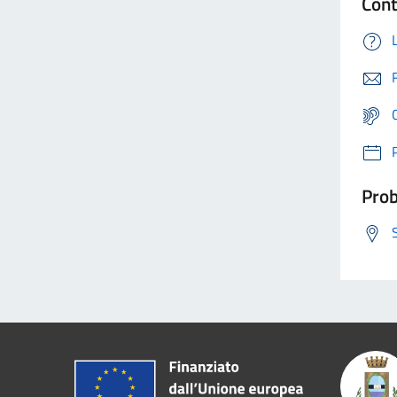
Cont
Prob