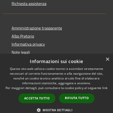
Richiesta assistenza
Amministrazione trasparente
Albo Pretorio
Informativa privacy
Note legali
×
Dichiarazione di accessibilità
Informazioni sui cookie
Questo sito web utilizza cookie tecnici e assimilati strettamente
necessari al corretto funzionamento e alla navigazione del sito,
nonché un cookie tecnico analitico al solo fine di elaborare
informazioni statistiche, aggregate e anonime.
RSS
Copyright © 2021 • Città
Per maggiori dettagli, può consultare la cookie policy al seguente
link
Accessibilità
di San Benedetto Po •
Privacy
Powered by
Municipium
•
RIFIUTA TUTTO
ACCETTA TUTTO
Cookie
Accesso redazione
Mappa del sito
MOSTRA DETTAGLI