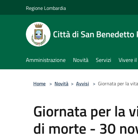
Salta al contenuto principale
Regione Lombardia
Città di San Benedetto
Amministrazione
Novità
Servizi
Vivere 
Home
>
Novità
>
Avvisi
>
Giornata per la vi
Giornata per la v
di morte - 30 n