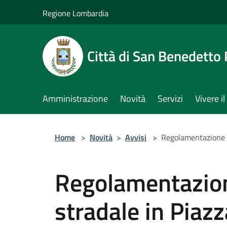
Salta al contenuto principale
Regione Lombardia
Città di San Benedetto
Amministrazione
Novità
Servizi
Vivere 
Home
>
Novità
>
Avvisi
>
Regolamentazione de
Regolamentazione
stradale in Piaz