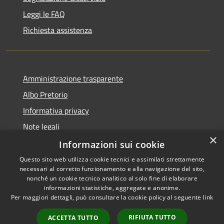
Leggi le FAQ
Richiesta assistenza
Amministrazione trasparente
Albo Pretorio
Informativa privacy
Note legali
×
Dichiarazione di accessibilità
Informazioni sui cookie
Questo sito web utilizza cookie tecnici e assimilati strettamente
necessari al corretto funzionamento e alla navigazione del sito,
nonché un cookie tecnico analitico al solo fine di elaborare
informazioni statistiche, aggregate e anonime.
RSS
Copyright © 2021 • Città
Per maggiori dettagli, può consultare la cookie policy al seguente
link
Accessibilità
di San Benedetto Po •
Privacy
Powered by
Municipium
•
RIFIUTA TUTTO
ACCETTA TUTTO