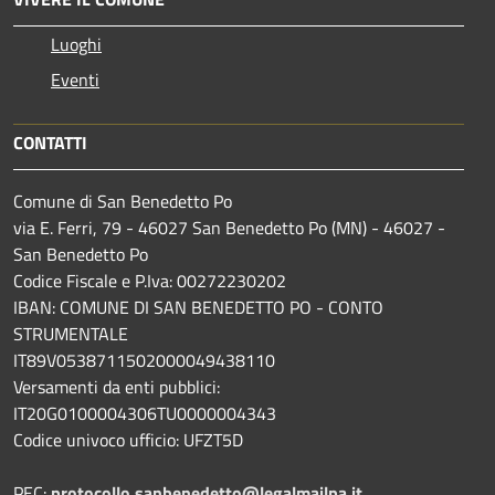
Luoghi
Eventi
CONTATTI
Comune di San Benedetto Po
via E. Ferri, 79 - 46027 San Benedetto Po (MN) - 46027 -
San Benedetto Po
Codice Fiscale e P.Iva: 00272230202
IBAN: COMUNE DI SAN BENEDETTO PO - CONTO
STRUMENTALE
IT89V0538711502000049438110
Versamenti da enti pubblici:
IT20G0100004306TU0000004343
Codice univoco ufficio: UFZT5D
PEC:
protocollo.sanbenedetto@legalmailpa.it