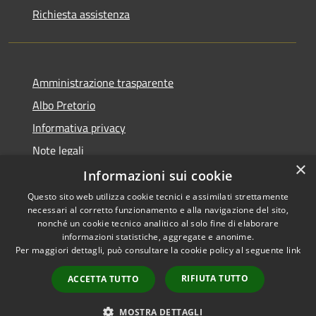
Richiesta assistenza
Amministrazione trasparente
Albo Pretorio
Informativa privacy
Note legali
×
Dichiarazione di accessibilità
Informazioni sui cookie
Questo sito web utilizza cookie tecnici e assimilati strettamente
necessari al corretto funzionamento e alla navigazione del sito,
nonché un cookie tecnico analitico al solo fine di elaborare
informazioni statistiche, aggregate e anonime.
RSS
Copyright © 2021 • Città
Per maggiori dettagli, può consultare la cookie policy al seguente
link
Accessibilità
di San Benedetto Po •
Privacy
Powered by
Municipium
•
RIFIUTA TUTTO
ACCETTA TUTTO
Cookie
Accesso redazione
Mappa del sito
MOSTRA DETTAGLI