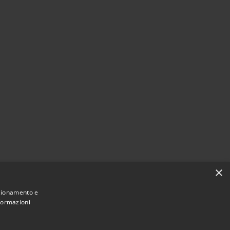
×
nzionamento e
nformazioni