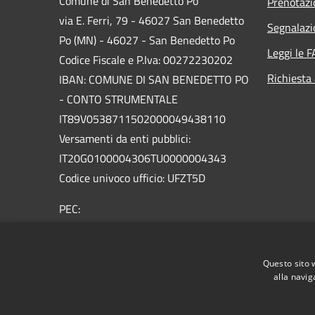
Comune di San Benedetto Po
Prenotaz
via E. Ferri, 79 - 46027 San Benedetto
Segnalazi
Po (MN) - 46027 - San Benedetto Po
Leggi le 
Codice Fiscale e P.Iva: 00272230202
Richiesta
IBAN: COMUNE DI SAN BENEDETTO PO
- CONTO STRUMENTALE
IT89V0538711502000049438110
Versamenti da enti pubblici:
IT20G0100004306TU0000004343
Codice univoco ufficio: UFZT5D
PEC:
protocollo.sanbenedetto@legalmailpa.it
Centralino Unico: +39 0376.623011
Questo sito 
alla navig