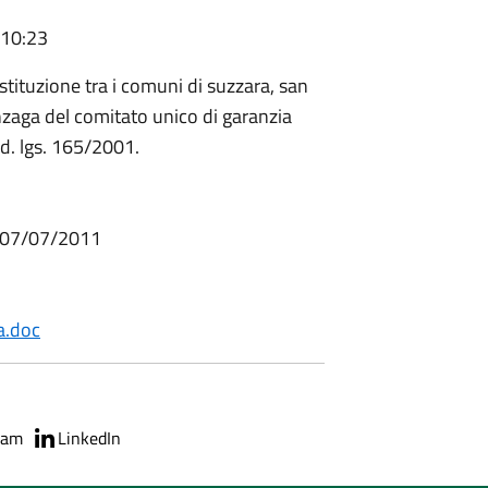
 10:23
tituzione tra i comuni di suzzara, san
aga del comitato unico di garanzia
l d. lgs. 165/2001.
l 07/07/2011
a.doc
ram
LinkedIn