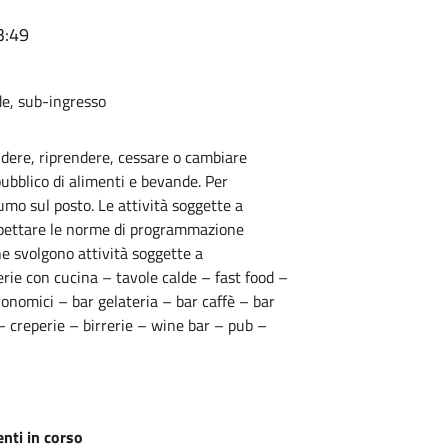
3:49
de, sub-ingresso
dere, riprendere, cessare o cambiare
pubblico di alimenti e bevande. Per
umo sul posto. Le attività soggette a
pettare le norme di programmazione
che svolgono attività soggette a
rie con cucina – tavole calde – fast food –
tronomici – bar gelateria – bar caffè – bar
 – creperie – birrerie – wine bar – pub –
nti in corso