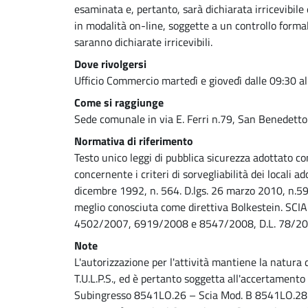
esaminata e, pertanto, sarà dichiarata irricevibile
in modalità on-line, soggette a un controllo form
saranno dichiarate irricevibili.
Dove rivolgersi
Ufficio Commercio martedì e giovedì dalle 09:30 al
Come si raggiunge
Sede comunale in via E. Ferri n.79, San Benedetto
Normativa di riferimento
Testo unico leggi di pubblica sicurezza adottato 
concernente i criteri di sorvegliabilità dei locali 
dicembre 1992, n. 564. D.lgs. 26 marzo 2010, n.5
meglio conosciuta come direttiva Bolkestein. SCIA
4502/2007, 6919/2008 e 8547/2008, D.L. 78/201
Note
L'autorizzazione per l'attività mantiene la natura di 
T.U.L.P.S., ed è pertanto soggetta all'accertamento d
Subingresso 8541LO.26 – Scia Mod. B 8541LO.28