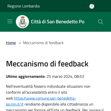
Salta al contenuto principale
Regione Lombardia
Città di San Benedetto Po
Home
>
Meccanismo di feedback
Meccanismo di feedback
Ultimo aggiornamento
: 25 marzo 2024, 08:53
Nell'eventualità fossero individuate situazioni non
conformi all'accessibilità entro il sito
web
https://www.comune.san-benedetto-
po.mn.it/it
rendiamo disponibile alla cittadinanza un
meccanismo per fornire all'Ente un feedback. Per inviare il