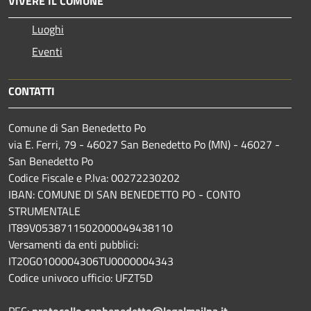
VIVERE IL COMUNE
Luoghi
Eventi
CONTATTI
Comune di San Benedetto Po
via E. Ferri, 79 - 46027 San Benedetto Po (MN) - 46027 -
San Benedetto Po
Codice Fiscale e P.Iva: 00272230202
IBAN: COMUNE DI SAN BENEDETTO PO - CONTO
STRUMENTALE
IT89V0538711502000049438110
Versamenti da enti pubblici:
IT20G0100004306TU0000004343
Codice univoco ufficio: UFZT5D
PEC:
protocollo.sanbenedetto@legalmailpa.it