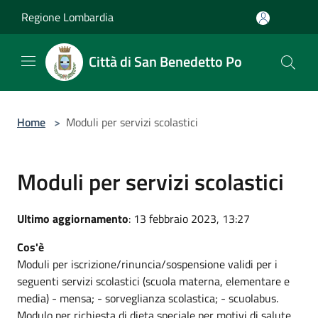
Salta al contenuto principale
Regione Lombardia
Città di San Benedetto Po
Home
>
Moduli per servizi scolastici
Moduli per servizi scolastici
Ultimo aggiornamento
: 13 febbraio 2023, 13:27
Cos'è
Moduli per iscrizione/rinuncia/sospensione validi per i
seguenti servizi scolastici (scuola materna, elementare e
media) - mensa; - sorveglianza scolastica; - scuolabus.
Modulo per richiesta di dieta speciale per motivi di salute