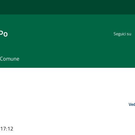
 Po
Seguici su
il Comune
Ved
 17:12