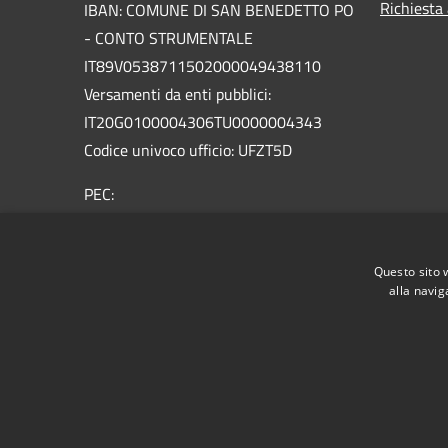
Richiesta
IBAN: COMUNE DI SAN BENEDETTO PO
- CONTO STRUMENTALE
IT89V0538711502000049438110
Versamenti da enti pubblici:
IT20G0100004306TU0000004343
Codice univoco ufficio: UFZT5D
PEC:
protocollo.sanbenedetto@legalmailpa.it
Centralino Unico: +39 0376.623011
Questo sito 
alla navig
RSS
Accessibilità
Privacy
Cookie
Mappa de