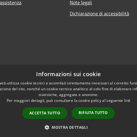
 assistenza
Note legali
Dichiarazione di accessibilità
Informazioni sui cookie
web utilizza cookie tecnici e assimilati strettamente necessari al corretto fu
azione del sito, nonché un cookie tecnico analitico al solo fine di elaborare i
statistiche, aggregate e anonime.
Per maggiori dettagli, può consultare la cookie policy al seguente
link
Copyright © 2021 • Citt
l sito
RIFIUTA TUTTO
ACCETTA TUTTO
MOSTRA DETTAGLI