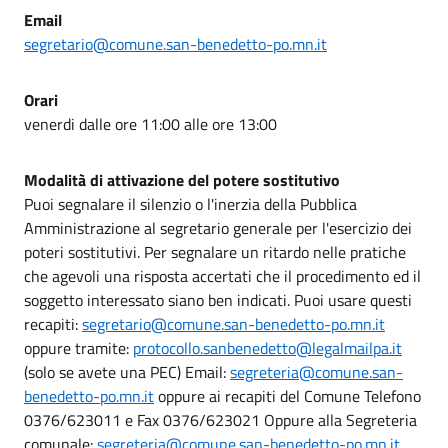
Email
segretario@comune.san-benedetto-po.mn.it
Orari
venerdi dalle ore 11:00 alle ore 13:00
Modalità di attivazione del potere sostitutivo
Puoi segnalare il silenzio o l'inerzia della Pubblica
Amministrazione al segretario generale per l'esercizio dei
poteri sostitutivi. Per segnalare un ritardo nelle pratiche
che agevoli una risposta accertati che il procedimento ed il
soggetto interessato siano ben indicati. Puoi usare questi
recapiti:
segretario@comune.san-benedetto-po.mn.it
oppure tramite:
protocollo.sanbenedetto@legalmailpa.it
(solo se avete una PEC) Email:
segreteria@comune.san-
benedetto-po.mn.it
oppure ai recapiti del Comune Telefono
0376/623011 e Fax 0376/623021 Oppure alla Segreteria
comunale:
segreteria@comune.san-benedetto-po.mn.it