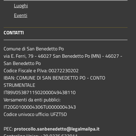
Luoghi
Eventi
CONTATTI
Comune di San Benedetto Po
via E. Ferri, 79 - 46027 San Benedetto Po (MN) - 46027 -
San Benedetto Po
Codice Fiscale e P.Iva: 00272230202
IBAN: COMUNE DI SAN BENEDETTO PO - CONTO
STRUMENTALE
IT89V0538711502000049438110
Versamenti da enti pubblici:
IT20G0100004306TU0000004343
Codice univoco ufficio: UFZT5D
PEC:
protocollo.sanbenedetto@legalmailpa.it
Centralino Unico: +39 0376.623011