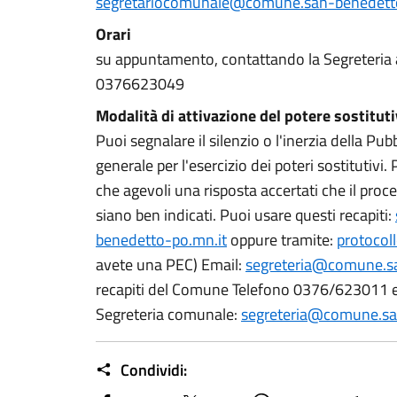
segretariocomunale@comune.san-benedetto
Orari
su appuntamento, contattando la Segreteria
0376623049
Modalità di attivazione del potere sostitut
Puoi segnalare il silenzio o l'inerzia della Pu
generale per l'esercizio dei poteri sostitutivi.
che agevoli una risposta accertati che il pro
siano ben indicati. Puoi usare questi recapiti:
benedetto-po.mn.it
oppure tramite:
protocol
avete una PEC) Email:
segreteria@comune.sa
recapiti del Comune Telefono 0376/623011 
Segreteria comunale:
segreteria@comune.sa
Condividi: