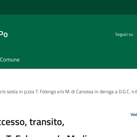
 Po
Seguici su
il Comune
e/o sosta in p.zza T. Folengo e/o M. di Canossa in deroga a D.G.C. 
Ved
cesso, transito,