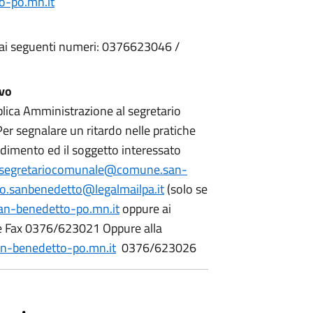
-po.mn.it
 ai seguenti numeri: 0376623046 /
ivo
bblica Amministrazione al segretario
 Per segnalare un ritardo nelle pratiche
cedimento ed il soggetto interessato
segretariocomunale@comune.san-
lo.sanbenedetto@legalmailpa.it
(solo se
n-benedetto-po.mn.it
oppure ai
e Fax 0376/623021 Oppure alla
n-benedetto-po.mn.it
0376/623026