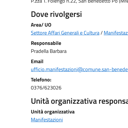
P.zza T. Folengo n.22, San Benedetto Po (MN
Dove rivolgersi
Area/ UO
Settore Affari Generali e Cultura
/
Manifestaz
Responsabile
Pradella Barbara
Email
ufficio.manifestazioni@comune.san-benedet
Telefono
:
0376/623026
Unità organizzativa respons
Unità organizzativa
Manifestazioni