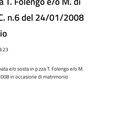
a T. Folengo e/o M. di
C. n.6 del 24/01/2008
io
8:23
ata e/o sosta in p.zza T. Folengo e/o M.
/2008 in occasione di matrimonio