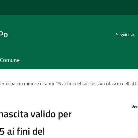
 Po
Seguici su
il Comune
 per espatrio minore di anni 15 ai fini del successivo rilascio dell’
Ved
 nascita valido per
 ai fini del