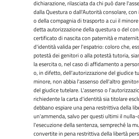
dichiarazione, rilasciata da chi può dare l'as
dalla Questura o dall'Autorità consolare, con 
o della compagnia di trasporto a cui il mino
detta autorizzazione della questura o del cons
certificato di nascita con paternità e matern
d'identità valida per l'espatrio: coloro che, e
potestà dei genitori o alla potestà tutoria, si
la esercita o, nel caso di affidamento a pers
o, in difetto, dell'autorizzazione del giudice t
minore, non abbia l'assenso dell'altro genitor
del giudice tutelare. L'assenso o l'autorizza
richiedente la carta d'identità sia titolare esc
debbano espiare una pena restrittiva della li
un'ammenda, salvo per questi ultimi il nulla-
l'esecuzione della sentenza, sempreché la m
convertite in pena restrittiva della libertà pe