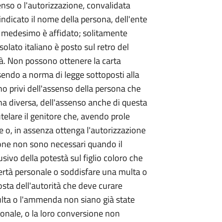
senso o l'autorizzazione, convalidata
indicato il nome della persona, dell'ente
re medesimo è affidato; solitamente
olato italiano è posto sul retro del
ità. Non possono ottenere la carta
ssendo a norma di legge sottoposti alla
ano privi dell'assenso della persona che
ona diversa, dell'assenso anche di questa
utelare il genitore che, avendo prole
e o, in assenza ottenga l'autorizzazione
zione non sono necessari quando il
lusivo della potestà sul figlio coloro che
bertà personale o soddisfare una multa o
osta dell'autorità che deve curare
ulta o l'ammenda non siano già state
rsonale, o la loro conversione non