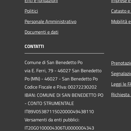
Enti e fondazioni
Imprese 
Politici
Catasto e
Personale Amministrativo
Mobilità e
Documenti e dati
CONTATTI
Comune di San Benedetto Po
Prenotaz
via E. Ferri, 79 - 46027 San Benedetto
Segnalazi
Po (MN) - 46027 - San Benedetto Po
Leggi le 
Codice Fiscale e P.Iva: 00272230202
Richiesta
IBAN: COMUNE DI SAN BENEDETTO PO
- CONTO STRUMENTALE
IT89V0538711502000049438110
Versamenti da enti pubblici:
IT20G0100004306TU0000004343