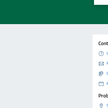
Cont
Prob