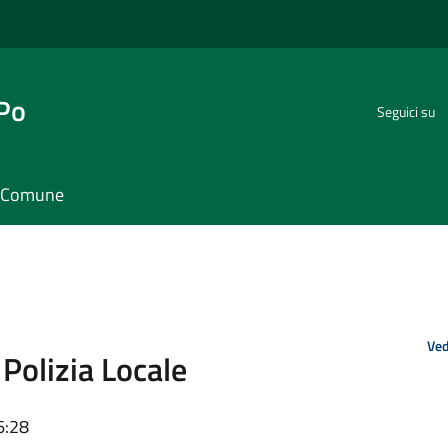
 Po
Seguici su
il Comune
Ved
 Polizia Locale
6:28