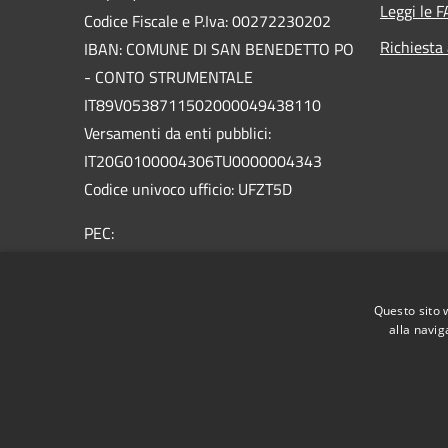
Leggi le 
Codice Fiscale e P.Iva: 00272230202
Richiesta
IBAN: COMUNE DI SAN BENEDETTO PO
- CONTO STRUMENTALE
IT89V0538711502000049438110
Versamenti da enti pubblici:
IT20G0100004306TU0000004343
Codice univoco ufficio: UFZT5D
PEC:
protocollo.sanbenedetto@legalmailpa.it
Centralino Unico: +39 0376.623011
Questo sito 
alla navig
RSS
Accessibilità
Privacy
Cookie
Mappa de