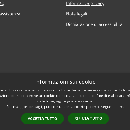
FAQ
Informativa privacy
 assistenza
Note legali
Dichiarazione di accessibilità
Informazioni sui cookie
web utilizza cookie tecnici e assimilati strettamente necessari al corretto fu
azione del sito, nonché un cookie tecnico analitico al solo fine di elaborare i
statistiche, aggregate e anonime.
Per maggiori dettagli, può consultare la cookie policy al seguente
link
Copyright © 2021 • Citt
l sito
RIFIUTA TUTTO
ACCETTA TUTTO