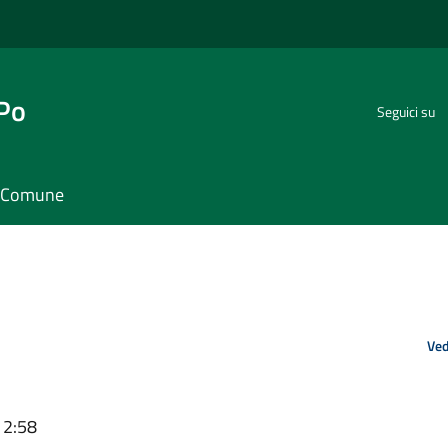
 Po
Seguici su
il Comune
Ved
12:58