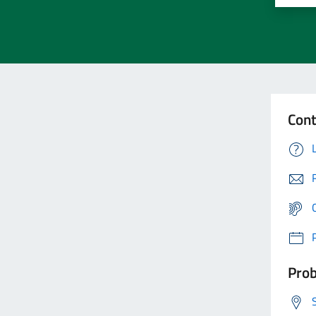
Cont
Prob