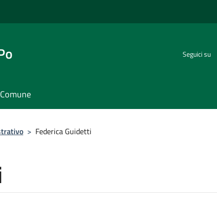
 Po
Seguici su
il Comune
trativo
>
Federica Guidetti
i