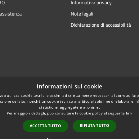
FAQ
Informativa privacy
 assistenza
Note legali
Dichiarazione di accessibilità
Informazioni sui cookie
web utilizza cookie tecnici e assimilati strettamente necessari al corretto fu
azione del sito, nonché un cookie tecnico analitico al solo fine di elaborare i
statistiche, aggregate e anonime.
Per maggiori dettagli, può consultare la cookie policy al seguente
link
Copyright © 2021 • Citt
l sito
RIFIUTA TUTTO
ACCETTA TUTTO