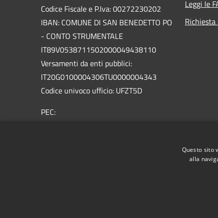
Leggi le 
Codice Fiscale e P.Iva: 00272230202
Richiesta
IBAN: COMUNE DI SAN BENEDETTO PO
- CONTO STRUMENTALE
IT89V0538711502000049438110
Versamenti da enti pubblici:
IT20G0100004306TU0000004343
Codice univoco ufficio: UFZT5D
PEC:
protocollo.sanbenedetto@legalmailpa.it
Centralino Unico: +39 0376.623011
Questo sito 
alla navig
RSS
Accessibilità
Privacy
Cookie
Mappa de