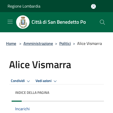
Salta al contenuto principale
Regione Lombardia
Città di San Benedetto Po
Home
>
Amministrazione
>
Politici
>
Alice Vismarra
Alice Vismarra
Condividi
Vedi azioni
INDICE DELLA PAGINA
Incarichi