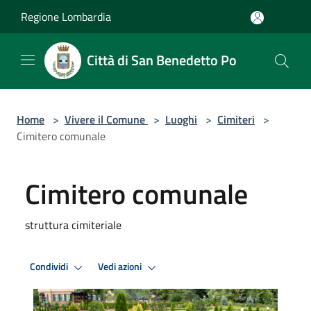
Salta al contenuto principale
Regione Lombardia
Città di San Benedetto Po
Home
>
Vivere il Comune
>
Luoghi
>
Cimiteri
>
Cimitero comunale
Cimitero comunale
struttura cimiteriale
Condividi
Vedi azioni