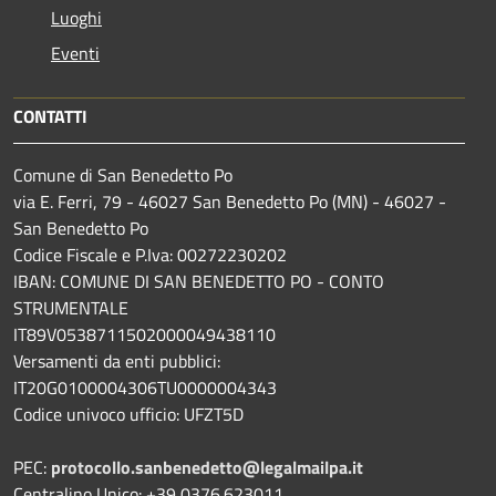
Luoghi
Eventi
CONTATTI
Comune di San Benedetto Po
via E. Ferri, 79 - 46027 San Benedetto Po (MN) - 46027 -
San Benedetto Po
Codice Fiscale e P.Iva: 00272230202
IBAN: COMUNE DI SAN BENEDETTO PO - CONTO
STRUMENTALE
IT89V0538711502000049438110
Versamenti da enti pubblici:
IT20G0100004306TU0000004343
Codice univoco ufficio: UFZT5D
PEC:
protocollo.sanbenedetto@legalmailpa.it
Centralino Unico: +39 0376.623011