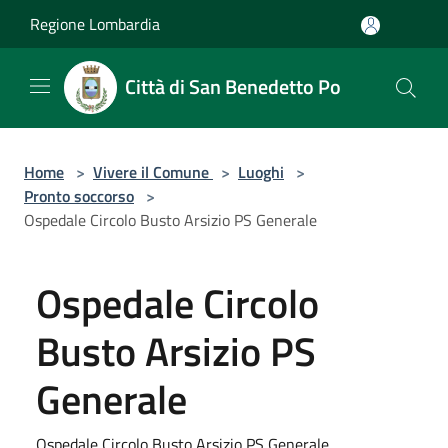
Salta al contenuto principale
Regione Lombardia
Città di San Benedetto Po
Home
>
Vivere il Comune
>
Luoghi
>
Pronto soccorso
>
Ospedale Circolo Busto Arsizio PS Generale
Ospedale Circolo
Busto Arsizio PS
Generale
Ospedale Circolo Busto Arsizio PS Generale