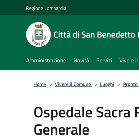
Salta al contenuto principale
Regione Lombardia
Città di San Benedetto
Amministrazione
Novità
Servizi
Vivere 
Home
>
Vivere il Comune
>
Luoghi
>
Pronto
Ospedale Sacra 
Generale