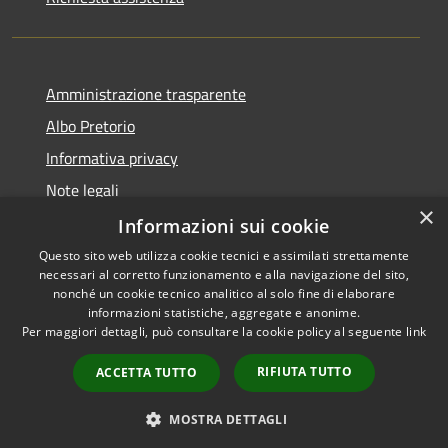
Amministrazione trasparente
Albo Pretorio
Informativa privacy
Note legali
×
Dichiarazione di accessibilità
Informazioni sui cookie
Questo sito web utilizza cookie tecnici e assimilati strettamente
necessari al corretto funzionamento e alla navigazione del sito,
nonché un cookie tecnico analitico al solo fine di elaborare
informazioni statistiche, aggregate e anonime.
RSS
Copyright © 2021 • Città
Per maggiori dettagli, può consultare la cookie policy al seguente
link
Accessibilità
di San Benedetto Po •
Privacy
Powered by
Municipium
•
RIFIUTA TUTTO
ACCETTA TUTTO
Cookie
Accesso redazione
Mappa del sito
MOSTRA DETTAGLI