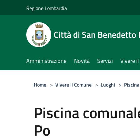
Salta al contenuto principale
Regione Lombardia
Città di San Benedetto
Amministrazione
Novità
Servizi
Vivere 
Home
>
Vivere il Comune
>
Luoghi
>
Piscina
Piscina comunal
Po