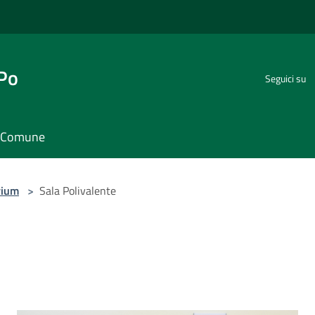
 Po
Seguici su
il Comune
rium
>
Sala Polivalente