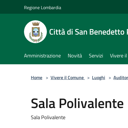
Salta al contenuto principale
Regione Lombardia
Città di San Benedetto
Amministrazione
Novità
Servizi
Vivere 
Home
>
Vivere il Comune
>
Luoghi
>
Audito
Sala Polivalente
Sala Polivalente