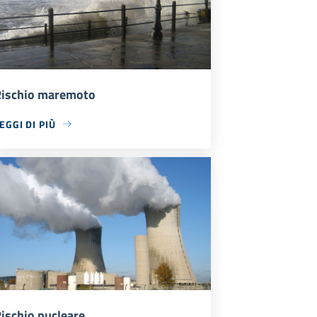
ischio maremoto
EGGI DI PIÙ
ischio nucleare